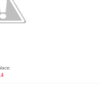
nlace:
14