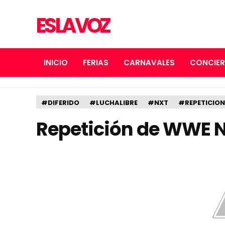
ES LA VOZ
INICIO
FERIAS
CARNAVALES
CONCIE
#DIFERIDO
#LUCHALIBRE
#NXT
#REPETICION
Repetición de WWE NX