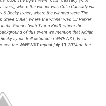
orida, USA. The fights were: Colin Cassady (with
s Louis), where the winner was Colin Cassady via
ley & Becky Lynch, where the winners were The
ker. Steve Cutler, where the winner was CJ Parker
 Justin Gabriel (with Tyson Kidd), where the
background of this event we mention that Adrian
 Becky Lynch Bull debuted in WWE NXT; Enzo
 to see the
WWE NXT repeat july 10, 2014
on the