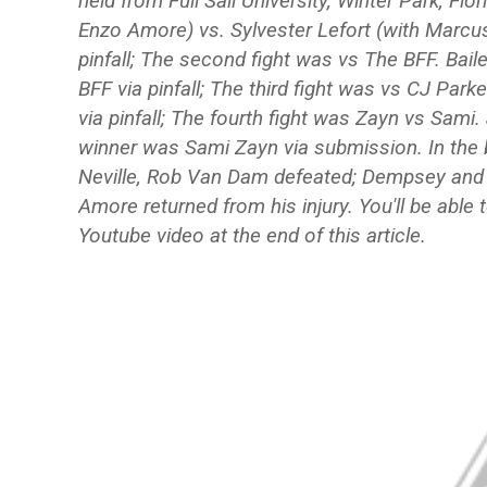
held from Full Sail University, Winter Park, Fl
Enzo Amore) vs. Sylvester Lefort (with Marcu
pinfall; The second fight was vs The BFF. Bai
BFF via pinfall; The third fight was vs CJ Par
via pinfall; The fourth fight was Zayn vs Sami.
winner was Sami Zayn via submission. In the 
Neville, Rob Van Dam defeated; Dempsey and
Amore returned from his injury. You'll be able
Youtube video at the end of this article.