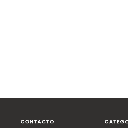
Nota: solo los miembros de este blog pueden publica
CONTACTO
CATEGO