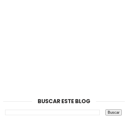
Nota: solo los miembros de este blog pueden publicar
comentarios.
BUSCAR ESTE BLOG