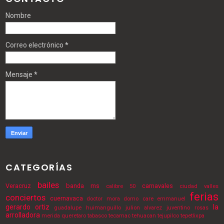
Nombre
Correo electrónico
*
Mensaje
*
CATEGORÍAS
bailes
Veracruz
banda ms
carnavales
calibre 50
ciudad valles
ferias
conciertos
cuernavaca
doctor mora
domo care
emmanuel
gerardo ortiz
la
guadalupe
huimanguillo
julion alvarez
juventino rosas
arrolladora
merida
queretaro
tabasco
tecamac
tehuacan
tejupilco
tepetlixpa