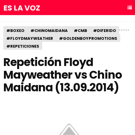
ES LA VOZ
,
,
,
,
,
,
#BOXEO
#CHINOMAIDANA
#CMB
#DIFERIDO
#FLOYDMAYWEATHER
#GOLDENBOYPROMOTIONS
#REPETICIONES
Repetición Floyd
Mayweather vs Chino
Maidana (13.09.2014)