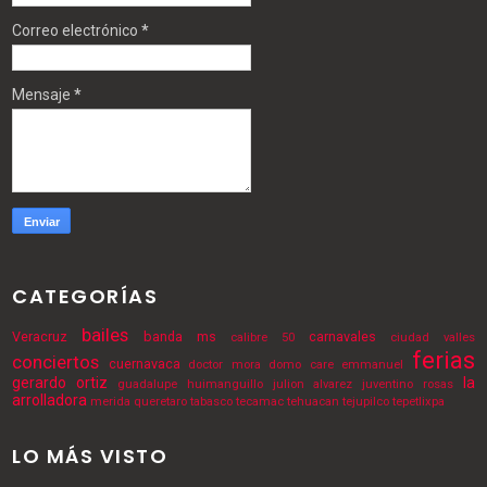
Correo electrónico
*
Mensaje
*
CATEGORÍAS
bailes
Veracruz
banda ms
carnavales
calibre 50
ciudad valles
ferias
conciertos
cuernavaca
doctor mora
domo care
emmanuel
gerardo ortiz
la
guadalupe
huimanguillo
julion alvarez
juventino rosas
arrolladora
merida
queretaro
tabasco
tecamac
tehuacan
tejupilco
tepetlixpa
LO MÁS VISTO