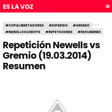
ES LA VOZ
,
,
,
,
,
#COPALIBERTADORES
#DIFERIDO
#GREMIO
#NEWELLSOLDBOYS
#REPETICIONES
#RESUMENES
Repetición Newells vs
Gremio (19.03.2014)
Resumen