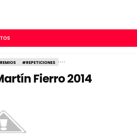
RTOS
,
,
,
,
REMIOS
#REPETICIONES
artín Fierro 2014