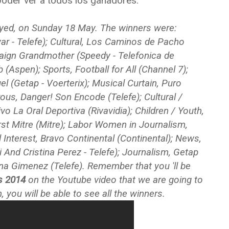
 poder ver a todos los ganadores.
yed, on Sunday 18 May. The winners were:
ar - Telefe); Cultural, Los Caminos de Pacho
paign Grandmother (Speedy - Telefonica de
(Aspen); Sports, Football for All (Channel 7);
(Getap - Voerterix); Musical Curtain, Puro
ous, Danger! Son Encode (Telefe); Cultural /
vo La Oral Deportiva (Rivavidia); Children / Youth,
irst Mitre (Mitre); Labor Women in Journalism,
l Interest, Bravo Continental (Continental); News,
i And Cristina Perez - Telefe); Journalism, Getap
ana Gimenez (Telefe). Remember that you 'll be
ds 2014
on the Youtube video that we are going to
n, you will be able to see all the winners.