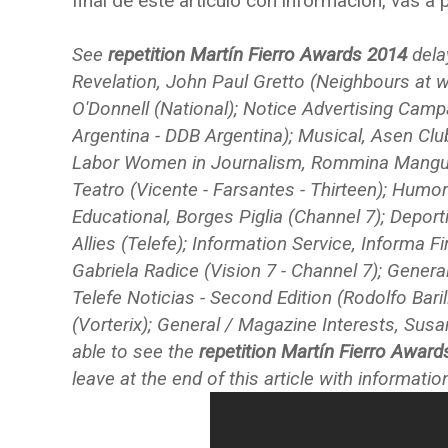
final de este artículo con información, vas a
See
repetition Martín Fierro Awards 2014
dela
Revelation, John Paul Gretto (Neighbours at w
O'Donnell (National); Notice Advertising Cam
Argentina - DDB Argentina); Musical, Asen Club 
Labor Women in Journalism, Rommina Manguel 
Teatro (Vicente - Farsantes - Thirteen); Humor
Educational, Borges Piglia (Channel 7); Deporti
Allies (Telefe); Information Service, Informa F
Gabriela Radice (Vision 7 - Channel 7); Genera
Telefe Noticias - Second Edition (Rodolfo Baril
(Vorterix); General / Magazine Interests, Sus
able to see the
repetition Martín Fierro Awar
leave at the end of this article with informatio