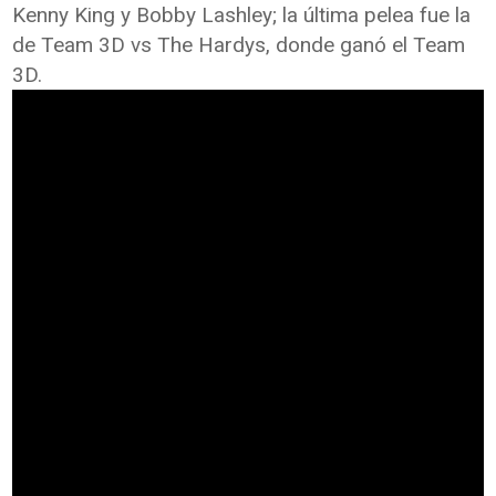
Kenny King y Bobby Lashley; la última pelea fue la
de Team 3D vs The Hardys, donde ganó el Team
3D.