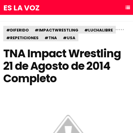
ES LA VOZ
,
,
,
,
,
#DIFERIDO
#IMPACTWRESTLING
#LUCHALIBRE
#REPETICIONES
#TNA
#USA
TNA Impact Wrestling
21 de Agosto de 2014
Completo