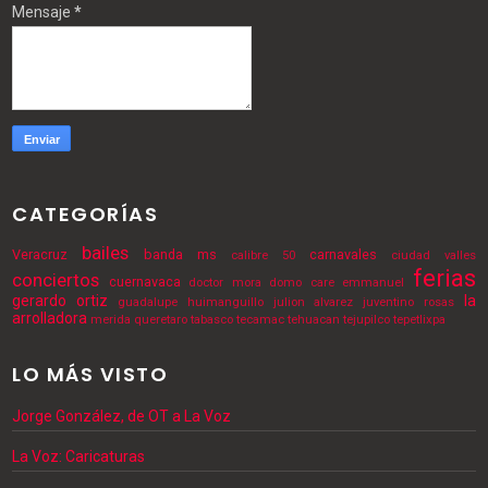
Mensaje
*
CATEGORÍAS
bailes
Veracruz
banda ms
carnavales
calibre 50
ciudad valles
ferias
conciertos
cuernavaca
doctor mora
domo care
emmanuel
gerardo ortiz
la
guadalupe
huimanguillo
julion alvarez
juventino rosas
arrolladora
merida
queretaro
tabasco
tecamac
tehuacan
tejupilco
tepetlixpa
LO MÁS VISTO
Jorge González, de OT a La Voz
La Voz: Caricaturas