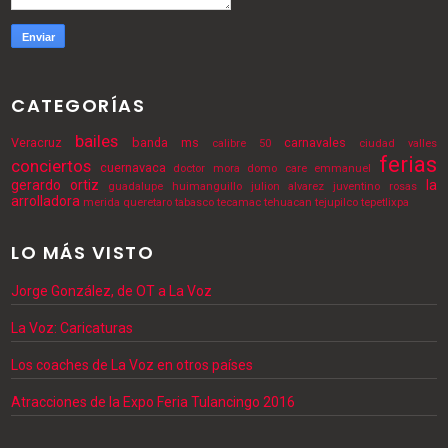
CATEGORÍAS
bailes
Veracruz
banda ms
carnavales
calibre 50
ciudad valles
ferias
conciertos
cuernavaca
doctor mora
domo care
emmanuel
gerardo ortiz
la
guadalupe
huimanguillo
julion alvarez
juventino rosas
arrolladora
merida
queretaro
tabasco
tecamac
tehuacan
tejupilco
tepetlixpa
LO MÁS VISTO
Jorge González, de OT a La Voz
La Voz: Caricaturas
Los coaches de La Voz en otros países
Atracciones de la Expo Feria Tulancingo 2016