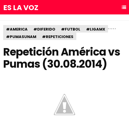
ES LA VOZ
,
,
,
,
,
#AMERICA
#DIFERIDO
#FUTBOL
#LIGAMX
#PUMASUNAM
#REPETICIONES
Repetición América vs
Pumas (30.08.2014)