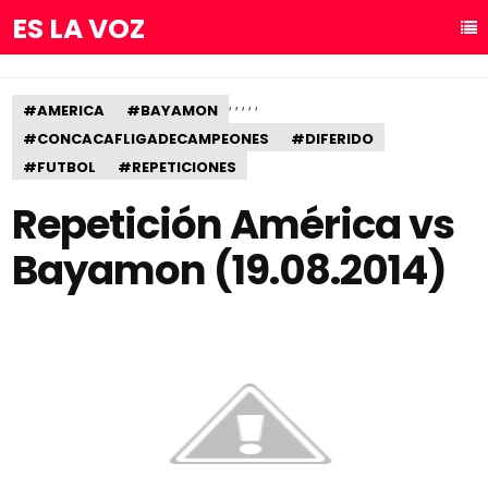
ES LA VOZ
,
,
,
,
,
#AMERICA
#BAYAMON
#CONCACAFLIGADECAMPEONES
#DIFERIDO
#FUTBOL
#REPETICIONES
Repetición América vs
Bayamon (19.08.2014)