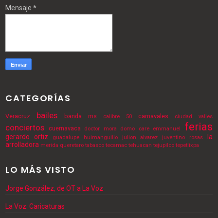
Mensaje
*
CATEGORÍAS
bailes
Veracruz
banda ms
carnavales
calibre 50
ciudad valles
ferias
conciertos
cuernavaca
doctor mora
domo care
emmanuel
gerardo ortiz
la
guadalupe
huimanguillo
julion alvarez
juventino rosas
arrolladora
merida
queretaro
tabasco
tecamac
tehuacan
tejupilco
tepetlixpa
LO MÁS VISTO
Jorge González, de OT a La Voz
La Voz: Caricaturas