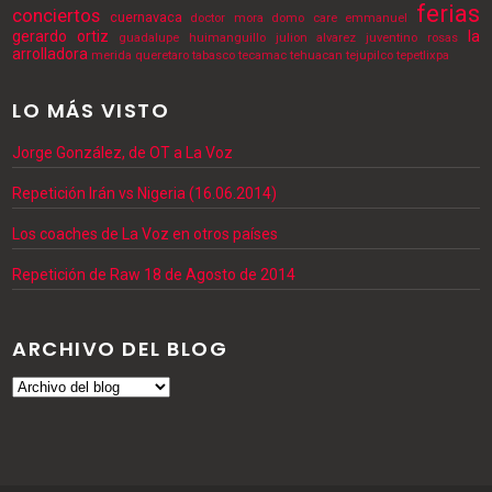
ferias
conciertos
cuernavaca
doctor mora
domo care
emmanuel
gerardo ortiz
la
guadalupe
huimanguillo
julion alvarez
juventino rosas
arrolladora
merida
queretaro
tabasco
tecamac
tehuacan
tejupilco
tepetlixpa
LO MÁS VISTO
Jorge González, de OT a La Voz
Repetición Irán vs Nigeria (16.06.2014)
Los coaches de La Voz en otros países
Repetición de Raw 18 de Agosto de 2014
ARCHIVO DEL BLOG