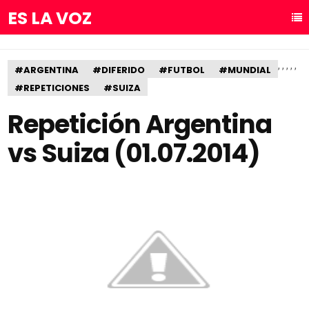
ES LA VOZ
,
,
,
,
,
#ARGENTINA
#DIFERIDO
#FUTBOL
#MUNDIAL
#REPETICIONES
#SUIZA
Repetición Argentina
vs Suiza (01.07.2014)