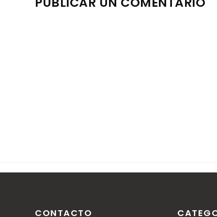
PUBLICAR UN COMENTARIO
Nota: solo los miembros de este blog pueden publica
CONTACTO
CATEGO