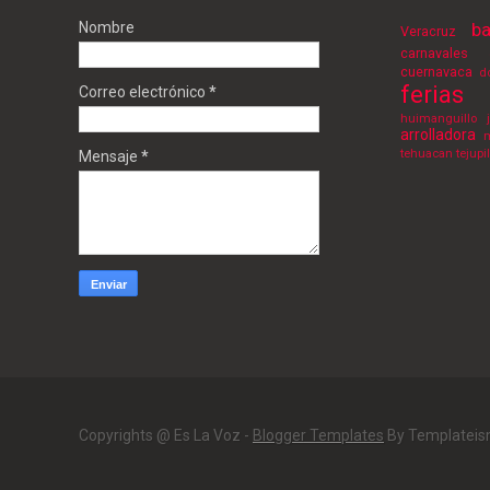
Nombre
ba
Veracruz
carnavales
cuernavaca
d
ferias
Correo electrónico
*
huimanguillo
arrolladora
m
tehuacan
tejupi
Mensaje
*
Copyrights @ Es La Voz -
Blogger Templates
By Templatei