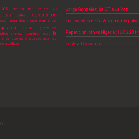
iles
banda ms
Jorge González, de OT a La Voz
calibre 50
conciertos
ciudad valles
Los coaches de La Voz en otros paíse
octor mora
domo care
emmanuel
gerardo ortiz
guadalupe
Repetición Irán vs Nigeria (16.06.2014
la
julion alvarez
juventino rosas
erida
queretaro
tabasco
tecamac
La Voz: Caricaturas
lco
tepetlixpa
sm