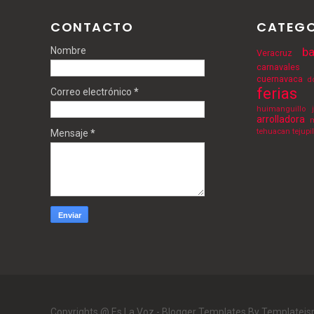
CONTACTO
CATEGO
Nombre
ba
Veracruz
carnavales
cuernavaca
d
ferias
Correo electrónico
*
huimanguillo
arrolladora
m
tehuacan
tejupi
Mensaje
*
Copyrights @ Es La Voz -
Blogger Templates
By Templatei