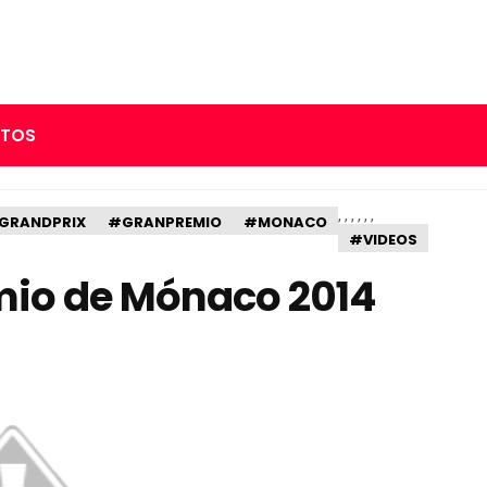
RTOS
,
,
,
,
,
,
GRANDPRIX
#GRANPREMIO
#MONACO
#VIDEOS
mio de Mónaco 2014