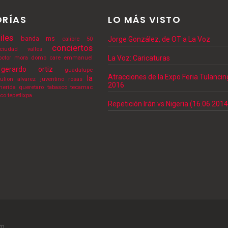
RÍAS
LO MÁS VISTO
iles
banda ms
Jorge González, de OT a La Voz
calibre 50
conciertos
ciudad valles
La Voz: Caricaturas
octor mora
domo care
emmanuel
gerardo ortiz
guadalupe
Atracciones de la Expo Feria Tulanci
la
julion alvarez
juventino rosas
2016
erida
queretaro
tabasco
tecamac
lco
tepetlixpa
Repetición Irán vs Nigeria (16.06.2014
sm