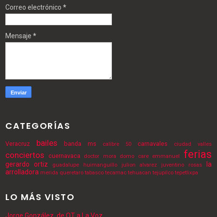
Correo electrónico
*
Mensaje
*
CATEGORÍAS
bailes
Veracruz
banda ms
carnavales
calibre 50
ciudad valles
ferias
conciertos
cuernavaca
doctor mora
domo care
emmanuel
gerardo ortiz
la
guadalupe
huimanguillo
julion alvarez
juventino rosas
arrolladora
merida
queretaro
tabasco
tecamac
tehuacan
tejupilco
tepetlixpa
LO MÁS VISTO
Jorge González, de OT a La Voz