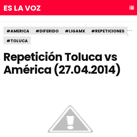
ES LA VOZ
,
,
,
#AMERICA
#DIFERIDO
#LIGAMX
#REPETICIONES
,
#TOLUCA
Repetición Toluca vs
América (27.04.2014)