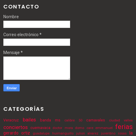
CONTACTO
Nombre
Correo electrónico
*
Mensaje
*
CATEGORÍAS
bailes
Veracruz
banda ms
carnavales
calibre 50
ciudad valles
ferias
conciertos
cuernavaca
doctor mora
domo care
emmanuel
gerardo ortiz
la
guadalupe
huimanguillo
julion alvarez
juventino rosas