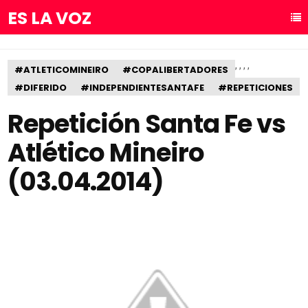
ES LA VOZ
,
,
,
,
#ATLETICOMINEIRO
#COPALIBERTADORES
#DIFERIDO
#INDEPENDIENTESANTAFE
#REPETICIONES
Repetición Santa Fe vs
Atlético Mineiro
(03.04.2014)