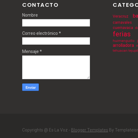
CONTACTO
CATEGO
Nombre
ba
Veracruz
carnavales
cuernavaca
d
ferias
Correo electrónico
*
huimanguillo
arrolladora
m
tehuacan
tejupi
Mensaje
*
Copyrights @ Es La Voz -
Blogger Templates
By Templatei