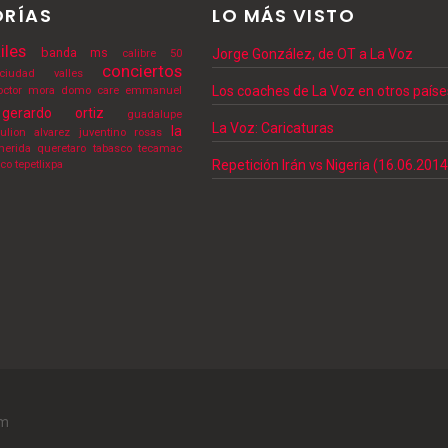
RÍAS
LO MÁS VISTO
iles
banda ms
Jorge González, de OT a La Voz
calibre 50
conciertos
ciudad valles
Los coaches de La Voz en otros paíse
octor mora
domo care
emmanuel
gerardo ortiz
guadalupe
La Voz: Caricaturas
la
julion alvarez
juventino rosas
erida
queretaro
tabasco
tecamac
Repetición Irán vs Nigeria (16.06.2014
lco
tepetlixpa
sm