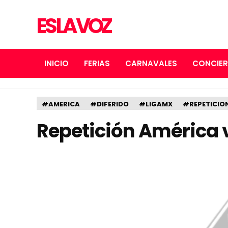
ES LA VOZ
INICIO
FERIAS
CARNAVALES
CONCIE
#AMERICA
#DIFERIDO
#LIGAMX
#REPETICIO
Repetición América 