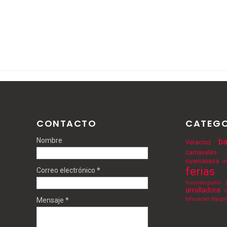
CONTACTO
CATEGO
Nombre
ba
Veracruz
carnavales
cuernavaca
d
ferias
Correo electrónico
*
huimanguillo
arrolladora
m
tehuacan
tejupi
Mensaje
*