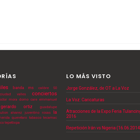
RÍAS
LO MÁS VISTO
iles
banda ms
Jorge González, de OT a La Voz
calibre 50
conciertos
ciudad valles
La Voz: Caricaturas
octor mora
domo care
emmanuel
gerardo ortiz
guadalupe
Atracciones de la Expo Feria Tulanci
la
julion alvarez
juventino rosas
2016
erida
queretaro
tabasco
tecamac
lco
tepetlixpa
Repetición Irán vs Nigeria (16.06.2014