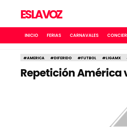
ES LA VOZ
INICIO
FERIAS
CARNAVALES
CONCIE
#AMERICA
#DIFERIDO
#FUTBOL
#LIGAMX
Repetición América v