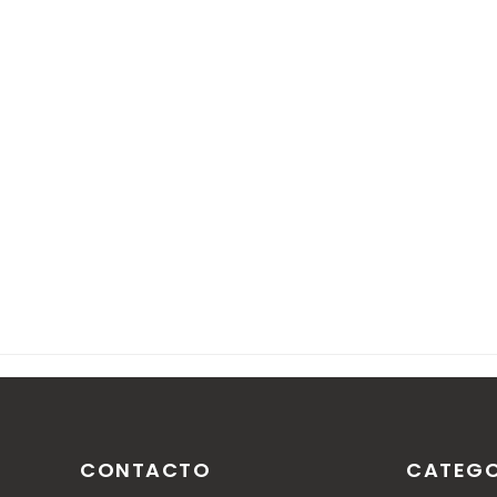
Nota: solo los miembros de este blog pueden publica
CONTACTO
CATEGO