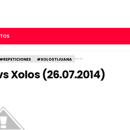
RTOS
,
,
,
,
,
#REPETICIONES
#XOLOSTIJUANA
s Xolos (26.07.2014)