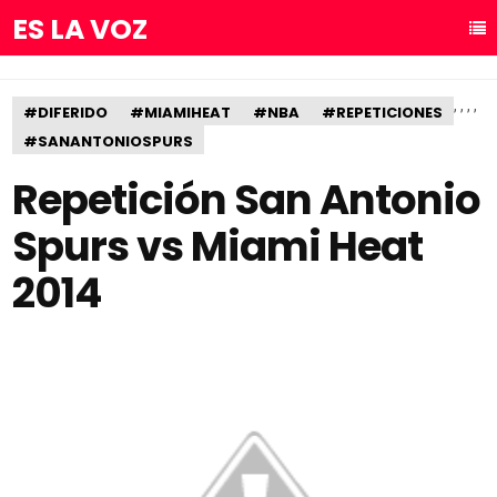
ES LA VOZ
,
,
,
,
#DIFERIDO
#MIAMIHEAT
#NBA
#REPETICIONES
#SANANTONIOSPURS
Repetición San Antonio
Spurs vs Miami Heat
2014