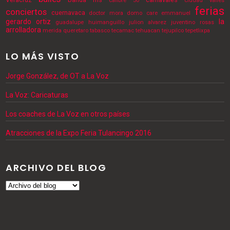
calibre 50
ciudad valles
ferias
conciertos
cuernavaca
doctor mora
domo care
emmanuel
gerardo ortiz
la
guadalupe
huimanguillo
julion alvarez
juventino rosas
arrolladora
merida
queretaro
tabasco
tecamac
tehuacan
tejupilco
tepetlixpa
LO MÁS VISTO
Jorge González, de OT a La Voz
La Voz: Caricaturas
Los coaches de La Voz en otros países
Atracciones de la Expo Feria Tulancingo 2016
ARCHIVO DEL BLOG