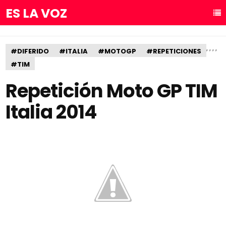
ES LA VOZ
,
,
,
,
#DIFERIDO
#ITALIA
#MOTOGP
#REPETICIONES
#TIM
Repetición Moto GP TIM
Italia 2014