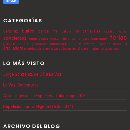
CATEGORÍAS
bailes
Veracruz
banda ms
carnavales
calibre 50
ciudad valles
ferias
conciertos
cuernavaca
doctor mora
domo care
emmanuel
gerardo ortiz
la
guadalupe
huimanguillo
julion alvarez
juventino rosas
arrolladora
merida
queretaro
tabasco
tecamac
tehuacan
tejupilco
tepetlixpa
LO MÁS VISTO
Jorge González, de OT a La Voz
La Voz: Caricaturas
Atracciones de la Expo Feria Tulancingo 2016
Repetición Irán vs Nigeria (16.06.2014)
ARCHIVO DEL BLOG