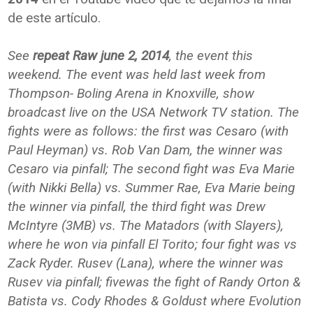
de este artículo.
See
repeat Raw june 2, 2014
, the event this
weekend. The event was held last week from
Thompson- Boling Arena in Knoxville, show
broadcast live on the USA Network TV station. The
fights were as follows: the first was Cesaro (with
Paul Heyman) vs. Rob Van Dam, the winner was
Cesaro via pinfall; The second fight was Eva Marie
(with Nikki Bella) vs. Summer Rae, Eva Marie being
the winner via pinfall, the third fight was Drew
McIntyre (3MB) vs. The Matadors (with Slayers),
where he won via pinfall El Torito; four fight was vs
Zack Ryder. Rusev (Lana), where the winner was
Rusev via pinfall; fivewas the fight of Randy Orton &
Batista vs. Cody Rhodes & Goldust where Evolution