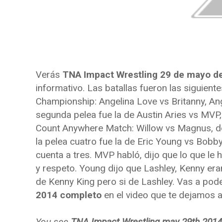
Verás
TNA Impact Wrestling 29 de mayo d
informativo. Las batallas fueron las siguien
Championship: Angelina Love vs Britanny, Ang
segunda pelea fue la de Austin Aries vs MVP, p
Count Anywhere Match: Willow vs Magnus, don
la pelea cuatro fue la de Eric Young vs Bobby
cuenta a tres. MVP habló, dijo que lo que le
y respeto. Young dijo que Lashley, Kenny er
de Kenny King pero si de Lashley. Vas a pod
2014 completo
en el video que te dejamos al 
You see
TNA Impact Wrestling may 29th 2014 