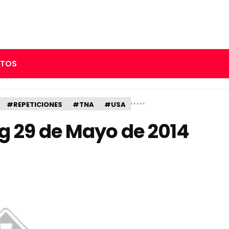
RTOS
,
,
,
,
,
#REPETICIONES
#TNA
#USA
g 29 de Mayo de 2014