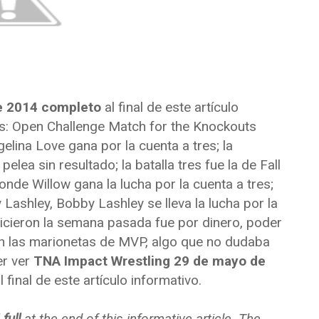
e 2014 completo
al final de este artículo
tes: Open Challenge Match for the Knockouts
elina Love gana por la cuenta a tres; la
elea sin resultado; la batalla tres fue la de Fall
de Willow gana la lucha por la cuenta a tres;
 Lashley, Bobby Lashley se lleva la lucha por la
 hicieron la semana pasada fue por dinero, poder
an las marionetas de MVP, algo que no dudaba
er ver
TNA Impact Wrestling 29 de mayo de
final de este artículo informativo.
full
at the end of this informative article. The