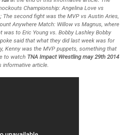
Knockouts Championship: Angelina Love vs
e; The second fight was the MVP vs Austin Aries,
ll Count Anywhere Match: Willow vs Magnus, where
fight was to Eric Young vs. Bobby Lashley Bobby
 spoke said that what they did last week was for
ey, Kenny was the MVP puppets, something that
le to watch
TNA Impact Wrestling may 29th 2014
 informative article.