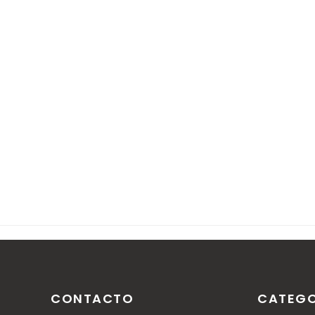
Nota: solo los miembros de este blog pueden publica
CONTACTO
CATEGO