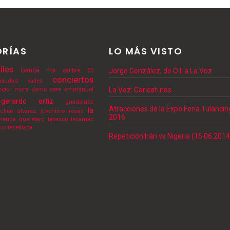
RÍAS
LO MÁS VISTO
iles
banda ms
Jorge González, de OT a La Voz
calibre 50
conciertos
ciudad valles
La Voz: Caricaturas
octor mora
domo care
emmanuel
gerardo ortiz
guadalupe
Atracciones de la Expo Feria Tulanci
la
julion alvarez
juventino rosas
2016
erida
queretaro
tabasco
tecamac
lco
tepetlixpa
Repetición Irán vs Nigeria (16.06.2014