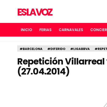
ES LA VOZ
INICIO
FERIAS
CARNAVALES
CONCIE
#BARCELONA
#DIFERIDO
#LIGABBVA
#REPET
Repetición Villarreal
(27.04.2014)