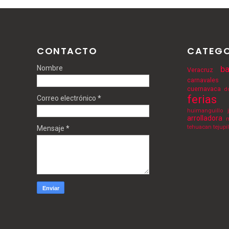
CONTACTO
CATEGO
Nombre
ba
Veracruz
carnavales
cuernavaca
d
ferias
Correo electrónico
*
huimanguillo
arrolladora
m
tehuacan
tejupi
Mensaje
*