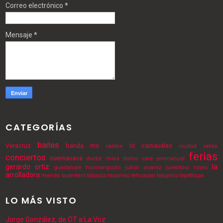
Correo electrónico
*
Mensaje
*
CATEGORÍAS
bailes
Veracruz
banda ms
carnavales
calibre 50
ciudad valles
ferias
conciertos
cuernavaca
doctor mora
domo care
emmanuel
gerardo ortiz
la
guadalupe
huimanguillo
julion alvarez
juventino rosas
arrolladora
merida
queretaro
tabasco
tecamac
tehuacan
tejupilco
tepetlixpa
LO MÁS VISTO
Jorge González, de OT a La Voz