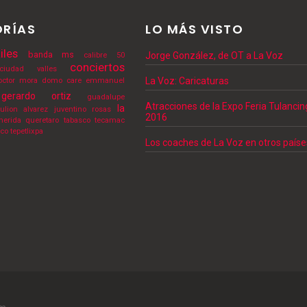
RÍAS
LO MÁS VISTO
iles
banda ms
Jorge González, de OT a La Voz
calibre 50
conciertos
ciudad valles
La Voz: Caricaturas
octor mora
domo care
emmanuel
gerardo ortiz
guadalupe
Atracciones de la Expo Feria Tulanci
la
julion alvarez
juventino rosas
2016
erida
queretaro
tabasco
tecamac
lco
tepetlixpa
Los coaches de La Voz en otros paíse