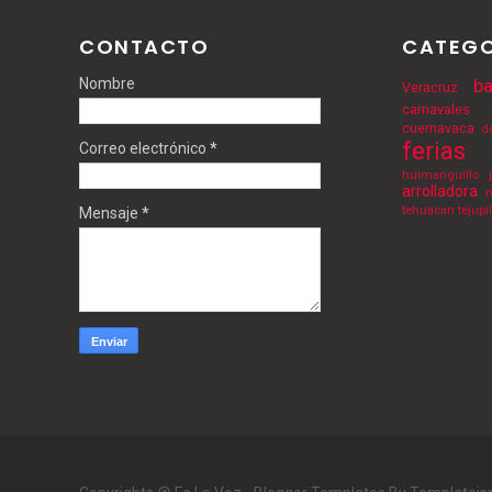
CONTACTO
CATEGO
Nombre
ba
Veracruz
carnavales
cuernavaca
d
ferias
Correo electrónico
*
huimanguillo
arrolladora
m
tehuacan
tejupi
Mensaje
*