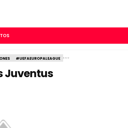
RTOS
,
,
,
,
IONES
#UEFAEUROPALEAGUE
s Juventus