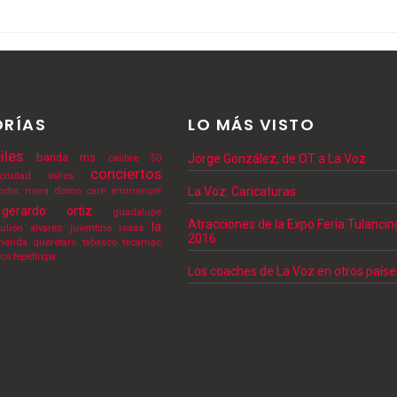
RÍAS
LO MÁS VISTO
iles
banda ms
Jorge González, de OT a La Voz
calibre 50
conciertos
ciudad valles
La Voz: Caricaturas
octor mora
domo care
emmanuel
gerardo ortiz
guadalupe
Atracciones de la Expo Feria Tulanci
la
julion alvarez
juventino rosas
2016
erida
queretaro
tabasco
tecamac
lco
tepetlixpa
Los coaches de La Voz en otros paíse