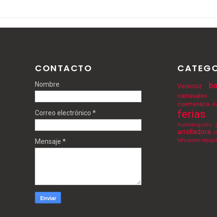
CONTACTO
CATEGO
Nombre
ba
Veracruz
carnavales
cuernavaca
d
ferias
Correo electrónico
*
huimanguillo
arrolladora
m
tehuacan
tejupi
Mensaje
*