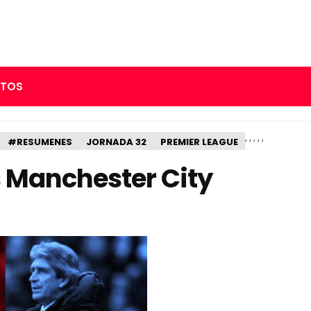
RTOS
,
,
,
,
,
#RESUMENES
JORNADA 32
PREMIER LEAGUE
 Manchester City